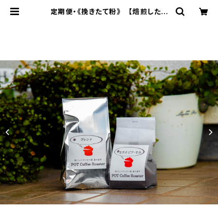
定期便・《挽きたて粉》 【焙煎したて
の香りを、2週間ごとにポストへ】｜ス
ペシャルティコーヒー100g×2種(粉)
× 4回お届け 送料無料 | おいしい
コーヒー豆あります POT Coffee
Roaster