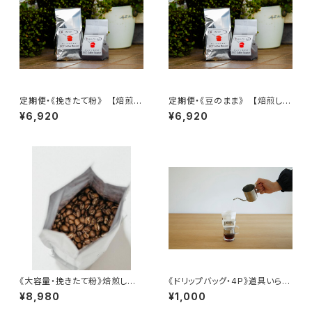
定期便・《挽きたて粉》 【焙煎し
定期便・《豆のまま》 【焙煎した
たての香りを、2週間ごとにポス
ての香りを、2週間ごとにポスト
¥6,920
¥6,920
トへ】｜スペシャルティコーヒー1
へ】｜スペシャルティコーヒー10
00g×2種(粉) × 4回お届け
0g×2種(豆) × 4回お届け 送
送料無料
料無料
《大容量・挽きたて粉》焙煎した
《ドリップバッグ・4P》道具いらず
てスペシャルティコーヒー｜180
で本格コーヒー｜スペシャルテ
¥8,980
¥1,000
g×6袋（1,080g）通常¥10,530
ィ豆使用 送料無料 ポスト投