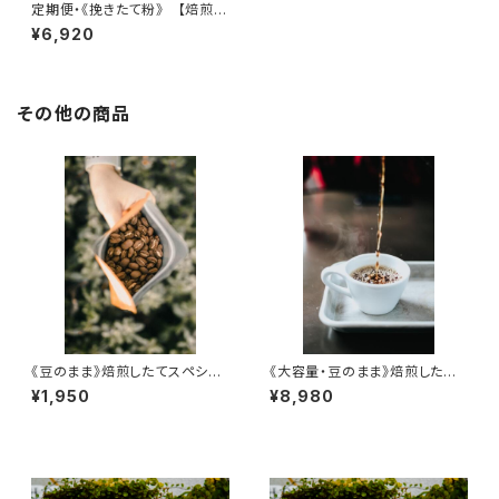
定期便・《挽きたて粉》 【焙煎し
たての香りを、2週間ごとにポス
¥6,920
トへ】｜スペシャルティコーヒー1
00g×2種(粉) × 4回お届け
送料無料
その他の商品
《豆のまま》焙煎したてスペシャ
《大容量・豆のまま》焙煎したて
ルティコーヒー｜100g×2種
スペシャルティコーヒー｜180g
¥1,950
¥8,980
送料無料 ポスト投函
×6袋（1,080g）通常¥10,530
→¥8,980 送料無料